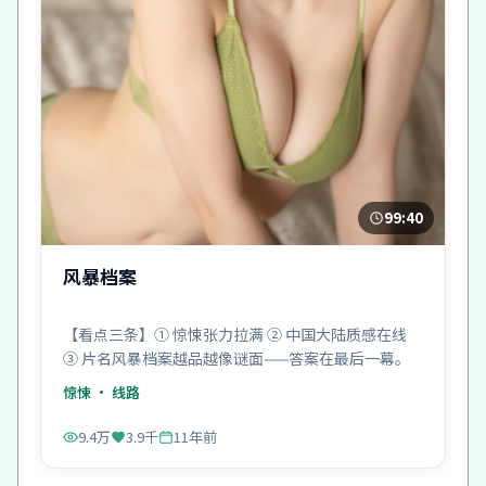
99:40
风暴档案
【看点三条】① 惊悚张力拉满 ② 中国大陆质感在线
③ 片名风暴档案越品越像谜面——答案在最后一幕。
惊悚
· 线路
9.4万
3.9千
11年前