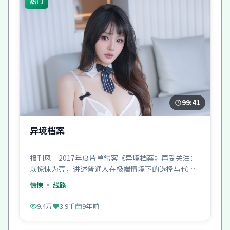
热门
99:41
异境档案
报刊风｜2017年度片单常客《异境档案》再受关注：
以惊悚为壳，讲述普通人在极端情境下的选择与代
价。
惊悚
· 线路
9.4万
3.9千
9年前