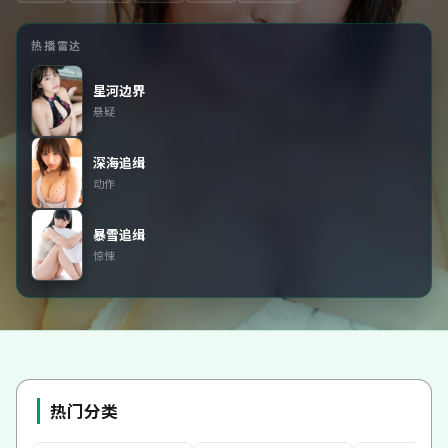
热播雷达
星河边界
悬疑
深海追缉
动作
暴雪追缉
惊悚
热门分类