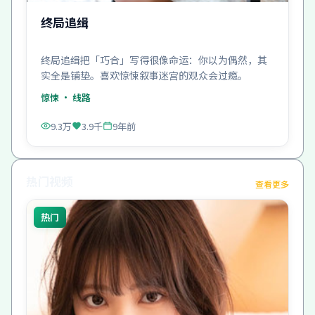
终局追缉
终局追缉把「巧合」写得很像命运：你以为偶然，其
实全是铺垫。喜欢惊悚叙事迷宫的观众会过瘾。
惊悚
· 线路
9.3万
3.9千
9年前
热门视频
查看更多
热门