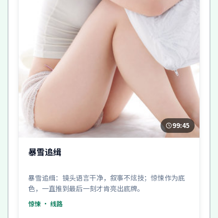
99:45
暴雪追缉
暴雪追缉：镜头语言干净，叙事不炫技；惊悚作为底
色，一直推到最后一刻才肯亮出底牌。
惊悚
· 线路