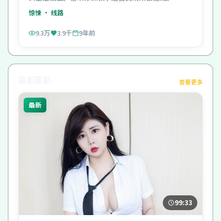
惊悚
· 线路
9.3万
3.9千
9年前
最新更新
查看更多
最新
99:33