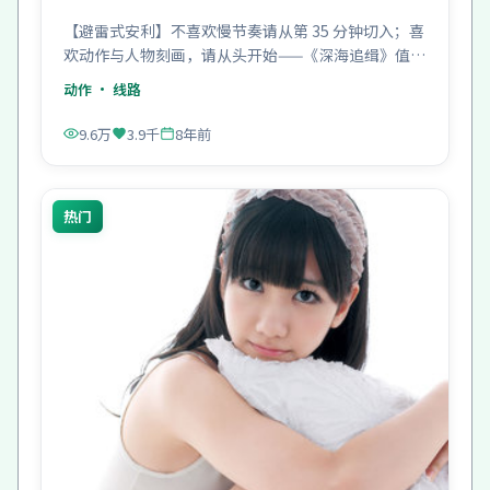
【避雷式安利】不喜欢慢节奏请从第 35 分钟切入；喜
欢动作与人物刻画，请从头开始——《深海追缉》值
得。
动作
· 线路
9.6万
3.9千
8年前
热门