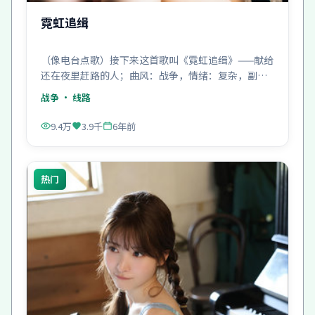
霓虹追缉
（像电台点歌）接下来这首歌叫《霓虹追缉》——献给
还在夜里赶路的人；曲风：战争，情绪：复杂，副
歌：很亮。
战争
· 线路
9.4万
3.9千
6年前
热门