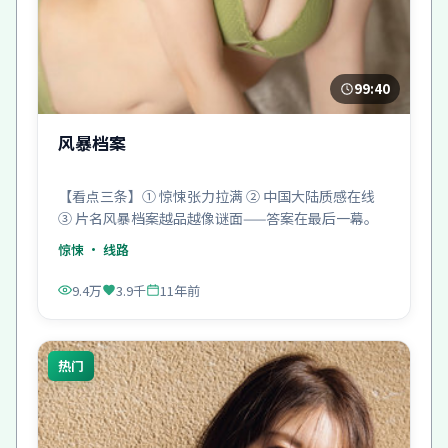
99:40
风暴档案
【看点三条】① 惊悚张力拉满 ② 中国大陆质感在线
③ 片名风暴档案越品越像谜面——答案在最后一幕。
惊悚
· 线路
9.4万
3.9千
11年前
热门