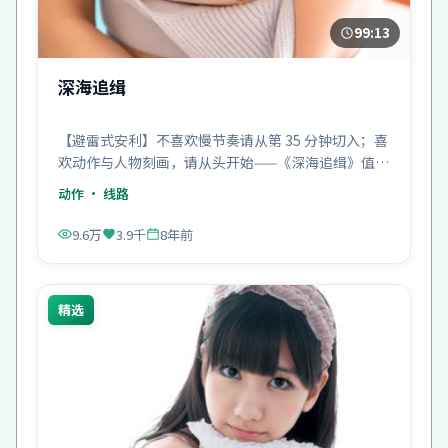
99:13
深海追缉
【避雷式安利】不喜欢慢节奏请从第 35 分钟切入；喜
欢动作与人物刻画，请从头开始——《深海追缉》值
得。
动作
· 线路
9.6万
3.9千
8年前
精选