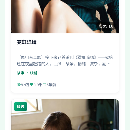
99:16
霓虹追缉
（像电台点歌）接下来这首歌叫《霓虹追缉》——献给
还在夜里赶路的人；曲风：战争，情绪：复杂，副
歌：很亮。
战争
· 线路
9.4万
3.9千
6年前
精选