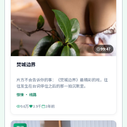
99:47
焚城边界
片方不会告诉你的事：《焚城边界》最精彩的戏，往
往发生在台词停住之后的那一拍沉默里。
惊悚
· 线路
9.6万
3.9千
3年前