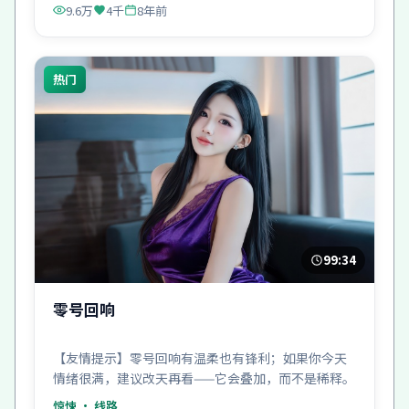
9.6万
4千
8年前
热门
99:34
零号回响
【友情提示】零号回响有温柔也有锋利；如果你今天
情绪很满，建议改天再看——它会叠加，而不是稀释。
惊悚
· 线路