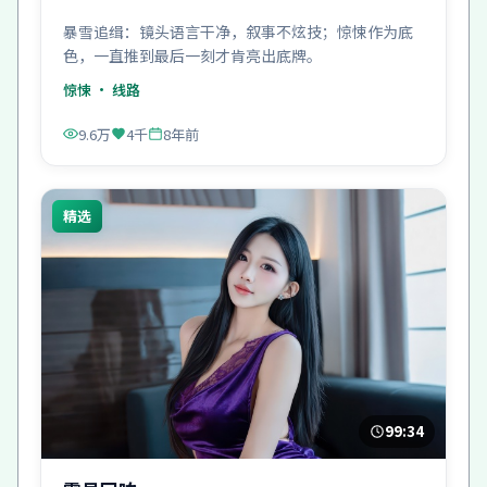
暴雪追缉：镜头语言干净，叙事不炫技；惊悚作为底
色，一直推到最后一刻才肯亮出底牌。
惊悚
· 线路
9.6万
4千
8年前
精选
99:34