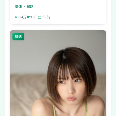
价。
惊悚
· 线路
9.4万
3.9千
9年前
精选