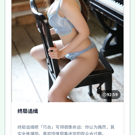
92:59
终局追缉
终局追缉把「巧合」写得很像命运：你以为偶然，其
实全是铺垫。喜欢惊悚叙事迷宫的观众会过瘾。