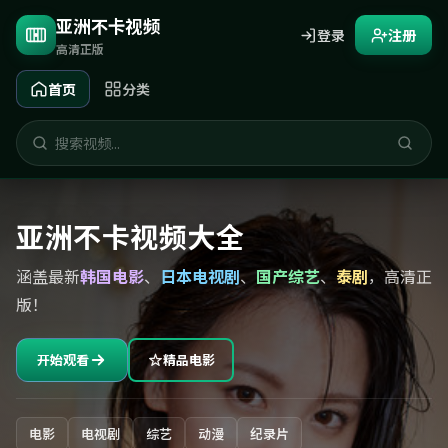
亚洲不卡视频
登录
注册
高清正版
首页
分类
亚洲不卡视频大全
涵盖最新
韩国电影
、
日本电视剧
、
国产综艺
、
泰剧
，高清正
版！
开始观看
精品电影
电影
电视剧
综艺
动漫
纪录片